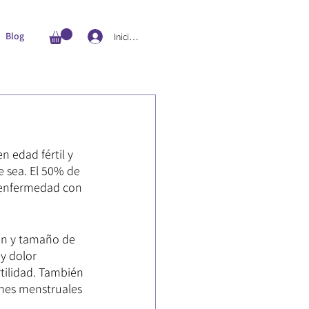
Blog
Iniciar sesión
 edad fértil y 
e sea. El 50% de 
a enfermedad con 
ión y tamaño de 
y dolor 
tilidad. También 
ones menstruales 