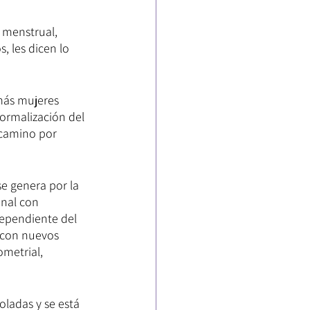
 menstrual, 
 les dicen lo 
más mujeres 
ormalización del 
camino por 
se genera por la 
nal con 
ependiente del 
 con nuevos 
ometrial, 
oladas y se está 