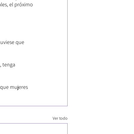
les, el próximo 
tuviese que 
, tenga 
 que mujeres 
Ver todo