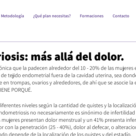
Metodología
¿Qué plan necesitas?
Formaciones
Contacto
osis: más allá del dolor.
ica que la padecen alrededor del 10 - 20% de las mujeres en
de tejido endometrial fuera de la cavidad uterina, sea dond
se en trompas, ovarios y alrededores, de ahí que se asocie l
 TIENE PORQUÉ.
ferentes niveles según la cantidad de quistes y la localizac
ndometriosis no necesariamente es sinónimo de infertilidad 
s mujeres presentan dolor menstrual y un 41% presenta infer
 con la penetración (25 - 40%), dolor al defecar, o alteraci
do depende de la localización de los quistes y del estadío.